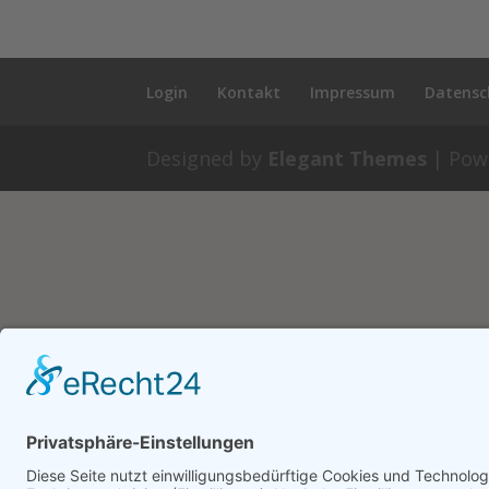
Login
Kontakt
Impressum
Datensc
Designed by
Elegant Themes
| Pow