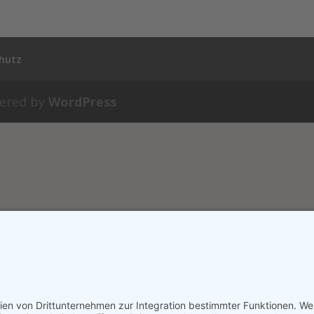
hutz
ered by
WordPress