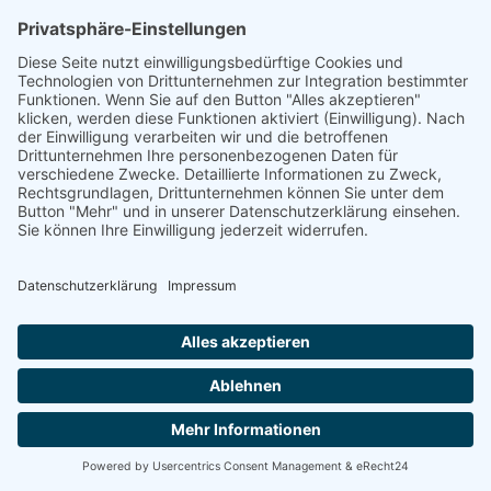
Meridianklopfen
Kontakt
Login
Kontakt
Impressum
Datenschutz
Designed by
Elegant Themes
| Powered
by
WordPress