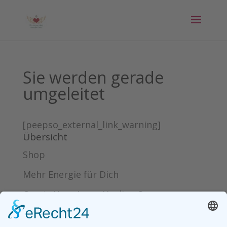
Sie werden gerade
umgeleitet
[peepso_external_link_warning]
Übersicht
Shop
Mehr Energie für Dich
Create Your Inner Healing Space
Schluss mit Stress – Onlinekurs